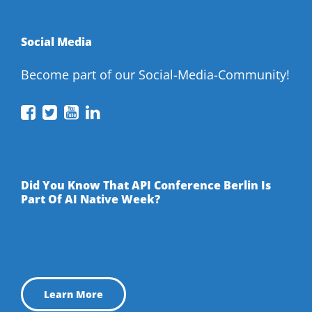
Social Media
Become part of our Social-Media-Community!
API
API
API
API
Conference
Conference
Conference
Conference
on
on
on
on
Facebook
Twitter
YouTube
LinkedIn
Did You Know That API Conference Berlin Is
Part Of AI Native Week?
Learn More