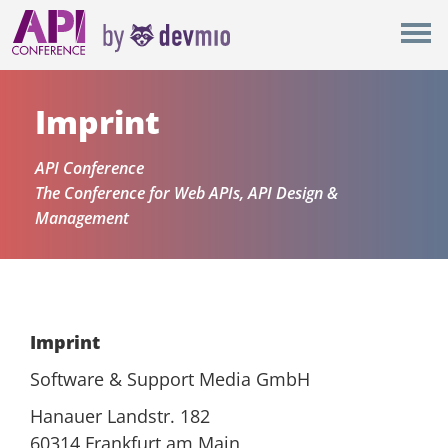
×
New York
Berlin
Imprint
London
API Conference
The Conference for Web APIs, API Design &
All
Management
Imprint
Software & Support Media GmbH
Hanauer Landstr. 182
60314 Frankfurt am Main