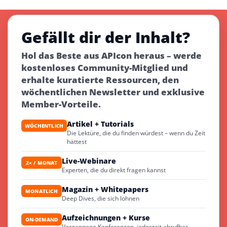
Gefällt dir der Inhalt?
Hol das Beste aus APIcon heraus – werde
kostenloses Community-Mitglied und
erhalte kuratierte Ressourcen, den
wöchentlichen Newsletter und exklusive
Member-Vorteile.
Artikel + Tutorials
WÖCHENTLICH
Die Lektüre, die du finden würdest – wenn du Zeit
hättest
Live-Webinare
2× / MONAT
Experten, die du direkt fragen kannst
Magazin + Whitepapers
MONATLICH
Deep Dives, die sich lohnen
Aufzeichnungen + Kurse
ON-DEMAND
Vergangene Konferenzen, jederzeit abrufbar