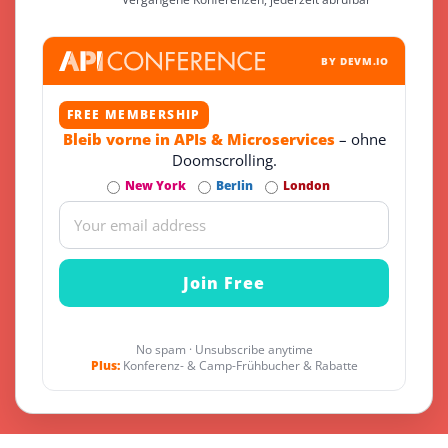
BY DEVM.IO
FREE MEMBERSHIP
Bleib vorne in APIs & Microservices
– ohne
Doomscrolling.
New York
Berlin
London
No spam · Unsubscribe anytime
Plus:
Konferenz- & Camp-Frühbucher & Rabatte