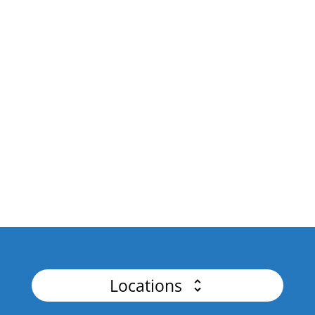
Schwerpunkt auf Governance und KI-Integration.
API Platforms & Business
Fördern Sie Geschäftswachstum und Innovation,
indem Sie die Leistungsfähigkeit der API-
Integration nutzen.
API Security
Master-Authentifizierung, erweiterte
Bedrohungserkennung für fehlerfreie APIs.
Locations